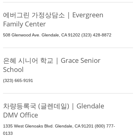
에버그린 가정상담소 | Evergreen
Family Center
508 Glenwood Ave. Glendale, CA 91202 (323) 428-8872
은혜 시니어 학교 | Grace Senior
School
(323) 665-9191
차량등록국 (글렌데일) | Glendale
DMV Office
1335 West Glenoaks Blvd. Glendale, CA 91201 (800) 777-
0133