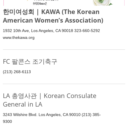
한미여성회 | KAWA (The Korean
American Women’s Association)
1932 10th Ave, Los Angeles, CA 90018 323-660-5292
www.thekawa.org
FC 팔콘스 조기축구
(213) 268-6113
LA 총영사관 | Korean Consulate
General in LA
3243 Wilshire Blvd. Los Angeles, CA 90010 (213) 385-
9300