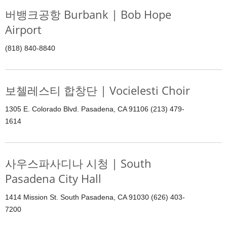
버뱅크공항 Burbank | Bob Hope
Airport
(818) 840-8840
보첼레스티 합창단 | Vocielesti Choir
1305 E. Colorado Blvd. Pasadena, CA 91106 (213) 479-
1614
사우스파사디나 시청 | South
Pasadena City Hall
1414 Mission St. South Pasadena, CA 91030 (626) 403-
7200