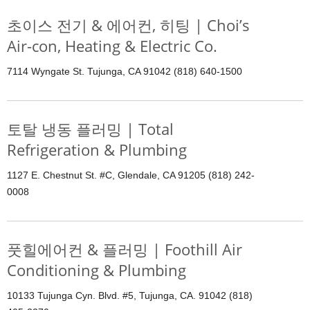
초이스 전기 & 에어컨, 히팅 | Choi’s
Air-con, Heating & Electric Co.
7114 Wyngate St. Tujunga, CA 91042 (818) 640-1500
토탈 냉동 플러밍 | Total
Refrigeration & Plumbing
1127 E. Chestnut St. #C, Glendale, CA 91205 (818) 242-
0008
풋힐에어컨 & 플러밍 | Foothill Air
Conditioning & Plumbing
10133 Tujunga Cyn. Blvd. #5, Tujunga, CA. 91042 (818)