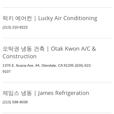
럭키 에어컨 | Lucky Air Conditioning
(213) 210-8222
오탁권 냉동 건축 | Otak Kwon A/C &
Construction
1376 E. Acacia Ave, #4, Glendale, CA 91205 (626) 622-
9107
제임스 냉동 | James Refrigeration
(213) 598-8038