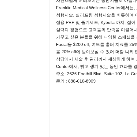
자연스럽게 어려보이는 동안시술로 아름다움
e
Franklin Medical Wellness Cent
n
성형시술, 실리프팅 성형시술을 비롯하여 여드름 흉
d
절용 PRP 및 줄기세포, Kybella 까지
a
실력과 경험으로 고객들의 만족을 이끌어내
l
가꾸고 싶은 분들을 위해 다양한 스페셜을 제공
e
K
Facial을 $200 off, 여드름 흉터 치료를 25% off,
o
을 20% off에 받아보실 수 있어 더할 나위
r
상담에서 시술 후 관리까지 세심하게 하여 고객들의
e
Center에서, 밝고 생기 있는 동안 효과를 
a
주소: 2626 Foothill Blvd. Suite 102, La C
n
문의 : 888-610-8909