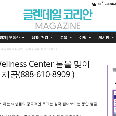
F
GLENDA
74
경제|부동산
생활|건강
교육
여행
게시판
ter 봄을 맞이하여 다양한 스페셜 제공(888-610-8909 )
 Wellness Center 봄을 맞이
(888-610-8909 )
투자하는 여성들의 궁극적인 목표는 결국 젊어보이는 동안 얼굴