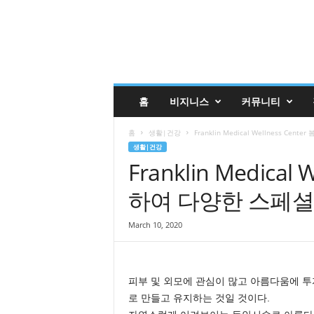
글
홈
비지니스
커뮤니티
렌
데
홈
생활|건강
Franklin Medical Wellness Cen
일
생활|건강
코
Franklin Medical
리
안
하여 다양한 스페셜 제공
매
거
진
March 10, 2020
업
소
록
피부 및 외모에 관심이 많고 아름다움에 
|
G
로 만들고 유지하는 것일 것이다.
l