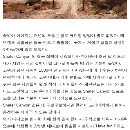
끝없이 이어지는 캐년의 모습은 말로 표현할 방법이 별로 없었다. 캐
년랜드 국립공원 협곡 안으로 출발하는 곳에서 거칠고 광활한 풍경이
까마득하게 멀리 보였다.
Shafer Canyon 의 협곡 절벽에 서있으니까 현기증이 조금 날 정도로
내가 서있는 지점 절벽이 말 그대로 하늘에 떠 있는 기분이 들었다.
고원의 붉은 사막이 1500만 년 전까지 바다였는데 바다가 융기하면서
평평한 바다 아래의 고원지대가 기후 변화로 인해 사막지대로 깎이기
쉬운 붉은 사암들이 쉽게 침식 되어 만들어진 캐년랜드는 다시 와 보
아도 도전하고 싶은 욕망이 꿈틀되는 곳으로 Shafer Canyon 오프로
드를 달리는 기분이 너무나 자극적으로 느껴졌다.
Shafer Canyon 길은 꽤 구불구불하지만 풍경이 드라마틱하게 변해서
운전하는 재미(?)가 있는 길이다.
먼저 다녀오는 반대편 차에 절벽 길이 좁아서 구석으로 세워서 비껴주
었는데 사람들이 창밖을 내다보며 환호를 지르면서 ‘Have fun !’ 하고