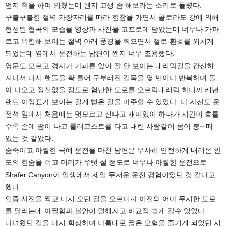
엄지 척을 하며 외쳤는데 왠지 고생 좀 해보라는 소리로 들렸다.
꾸불꾸불한 절벽 가장자리를 따라 한참을 가면서 콜로라도 강에 의해
형성된 협곡의 모습을 영상과 사진을 고프로에 담았는데 너무나 가파
르고 위험해 보이는 절벽 아래 풍경을 찍으면서 절로 환호를 외치게
되었는데 옆에서 운전하는 남편이 왠지 너무 조용했다.
영문도 모르고 경사가 가파른 앞이 잘 안 보이는 내리막길을 간신히
지나서 다시 핸들을 확 틀어 구부러진 길목을 몇 번이나 반복하며 돌
아 나오고 정신없을 정도로 험난한 도로를 오르락내리락 하니까 캐년
랜드 이정표가 보이는 길게 뻗은 길을 마주할 수 있었다. 나 자신도 운
전석 옆에서 처음에는 멋모르고 신나고 재미있어 하다가 시간이 흐를
수록 손에 땀이 나고 롤러코스트를 타고 내린 사람같이 몸이 붕~ 떠
있는 것 같았다.
숨죽이고 아찔한 곡예 운전을 마친 남편은 무사히 안전하게 내려온 안
도의 한숨을 쉬고 머리가 쭈삣 설 정도로 너무나 아찔한 운전으로
Shafer Canyon이 일생에서 제일 무서운 운전 경험이었던 것 같다고
했다.
인증 사진을 찍고 다시 오던 길을 오르니까 이전의 어마 무시한 도로
를 달리는데 아찔함과 불안이 덜해지고 비교적 쉽게 갈수 있었다.
다녀왔던 길을 다시 회상하며 나름대로 짧은 모험을 즐기게 되었던 시