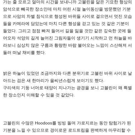
가는 줄 모르고 얼마의 시간을 보내니까 고블린을 닮은 기묘한 형상의
암석으로 빼곡한 장소인데 마치 어린 시절 놀이동산을 방문했던 기분
으로 사암의 차별 침식으로 형성된 바위들 사이로 걸으면서 멋진 모습
들을 카메라에 담았는데 마치 다른 행성을 걷고 있는 것 같은 기분이
들었다. 그리고 점점 빠져 들어서 길을 잃을 것만 같은 깊숙한 곳에 들
어오자 석양의 길게 늘어진 그림자들이 생기기 시작하고 먼 하늘을 바
라보니 심상치 않은 구름과 황량한 바람 불어오는 느낌이 스산해져 서
둘러 떠날 채비를 했다.
밝은 하늘이 있었던 조금까지와 다른 분위기로 고블린 바위 사이로 날
아드는 검은 새 한마리가 을씨년스럽게 보이기도 했다.
구리색의 기둥 너머로 태양이 지나가는 광경을 보니 고블린이 왜 특별
한 장소인지 이해할 수 있을 것 같았다.
고블린의 수많은 Hoodoos를 빙빙 돌며 가로지르는 동안 탐험가가 된
기분을 느낄 수 있으므로 경이로운 로드트립을 완벽하게 마무리할 수