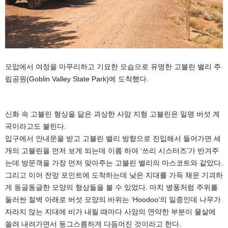
모압에서 여정을 마무리하고 기묘한 모습으로 유명한 고블린 밸리 주
립공원(Goblin Valley State Park)에 도착했다.
신화 속 고블린 형상을 닮은 괴상한 사암 지형 고블린은 일명 버섯 계
곡이라고도 불린다.
입구에서 안내문을 받고 고블린 밸리 방향으로 진입해서 들어가면 세
개의 고블린을 먼저 보게 되는데 이름 하여 ‘쓰리 시스터즈’가 반겨주
는데 방문객을 가장 먼저 맞아주는 고블린 밸리의 마스코트와 같았다.
그리고 이어 전망 포인트에 도착하는데 낮은 지대를 가득 채운 기괴하
게 동글동글한 모양의 형상들을 볼 수 있었다. 마치 병풍처럼 주위를
둘러싼 절벽 아래로 버섯 모양의 바위는 ‘Hoodoo’의 일종인데 나무가
자라지 않는 지대에 비가 내릴 때마다 사암의 연약한 부분이 물살에
쓸려 내려가면서 둥그스름하게 다듬어진 것이라고 한다.