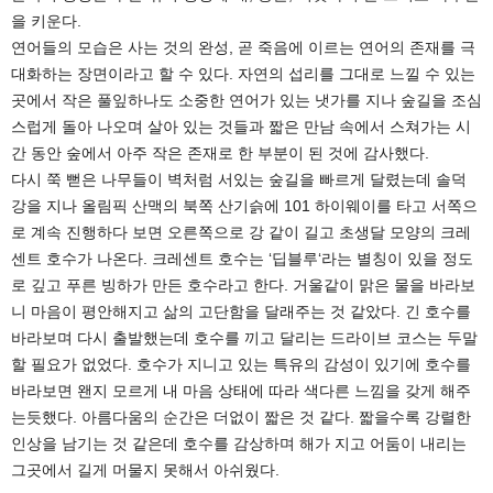
을 키운다.
연어들의 모습은 사는 것의 완성, 곧 죽음에 이르는 연어의 존재를 극
대화하는 장면이라고 할 수 있다. 자연의 섭리를 그대로 느낄 수 있는
곳에서 작은 풀잎하나도 소중한 연어가 있는 냇가를 지나 숲길을 조심
스럽게 돌아 나오며 살아 있는 것들과 짧은 만남 속에서 스쳐가는 시
간 동안 숲에서 아주 작은 존재로 한 부분이 된 것에 감사했다.
다시 쭉 뻗은 나무들이 벽처럼 서있는 숲길을 빠르게 달렸는데 솔덕
강을 지나 올림픽 산맥의 북쪽 산기슭에 101 하이웨이를 타고 서쪽으
로 계속 진행하다 보면 오른쪽으로 강 같이 길고 초생달 모양의 크레
센트 호수가 나온다. 크레센트 호수는 ‘딥블루‘라는 별칭이 있을 정도
로 깊고 푸른 빙하가 만든 호수라고 한다. 거울같이 맑은 물을 바라보
니 마음이 평안해지고 삶의 고단함을 달래주는 것 같았다. 긴 호수를
바라보며 다시 출발했는데 호수를 끼고 달리는 드라이브 코스는 두말
할 필요가 없었다. 호수가 지니고 있는 특유의 감성이 있기에 호수를
바라보면 왠지 모르게 내 마음 상태에 따라 색다른 느낌을 갖게 해주
는듯했다. 아름다움의 순간은 더없이 짧은 것 같다. 짧을수록 강렬한
인상을 남기는 것 같은데 호수를 감상하며 해가 지고 어둠이 내리는
그곳에서 길게 머물지 못해서 아쉬웠다.