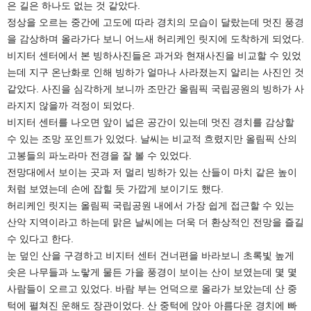
은 길은 하나도 없는 것 같았다.
정상을 오르는 중간에 고도에 따라 경치의 모습이 달랐는데 멋진 풍경
을 감상하며 올라가다 보니 어느새 허리케인 릿지에 도착하게 되었다.
비지터 센터에서 본 빙하사진들은 과거와 현재사진을 비교할 수 있었
는데 지구 온난화로 인해 빙하가 얼마나 사라졌는지 알리는 사진인 것
같았다. 사진을 심각하게 보니까 조만간 올림픽 국립공원의 빙하가 사
라지지 않을까 걱정이 되었다.
비지터 센터를 나오면 앞이 넓은 공간이 있는데 멋진 경치를 감상할
수 있는 조망 포인트가 있었다. 날씨는 비교적 흐렸지만 올림픽 산의
고봉들의 파노라마 전경을 잘 볼 수 있었다.
전망대에서 보이는 곳과 저 멀리 빙하가 있는 산들이 마치 같은 높이
처럼 보였는데 손에 잡힐 듯 가깝게 보이기도 했다.
허리케인 릿지는 올림픽 국립공원 내에서 가장 쉽게 접근할 수 있는
산악 지역이라고 하는데 맑은 날씨에는 더욱 더 환상적인 전망을 즐길
수 있다고 한다.
눈 덮인 산을 구경하고 비지터 센터 건너편을 바라보니 초록빛 높게
솟은 나무들과 노랗게 물든 가을 풍경이 보이는 산이 보였는데 몇 몇
사람들이 오르고 있었다. 바람 부는 언덕으로 올라가 보았는데 산 중
턱에 펼쳐진 운해도 장관이었다. 산 중턱에 앉아 아름다운 경치에 빠