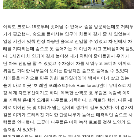
아직도 코로나-19로부터 벗어날 수 없어서 숲을 방문하는데도 거리두
기가 필요했다. 숲으로 들어서는 입구에 차들이 길게 줄 서 있었는데
일정 시간에 맞춰 한정 차량만 숲으로 진입할 수 있었고 차 안에서 차
례를 기다리는데 숲으로 못 들어가는 게 아닌가 하고 조바심마저 들었
다. 1시간이 채 안되어 길게 늘어선 대기 차량이 줄어들면서 우리가
탄 차도 진입을 할 수 있었고 주차장에 차를 세워두고 드디어 이끼로
뒤덮인 거대한 나무들이 보이는 환상적인 숲으로 들어설 수 있었다.
시애틀을 배경으로 만든 영화 ‘트와일라잇’에 뱀파이어가 살고 있는
숲이 바로 이곳 ‘호 레인 포레스트(Hoh Rain forest)인데 유네스코 지
정 세계 자연유산이기도 하다. 독특한 산책로 호 우림은 녹갈색 이끼
로 가득한 온대의 오래된 나무들로 가득하다. 산책로와 함께, 다른 세
계로 이어진 듯 몇 미터가 넘는 길이의 곁가지 길도 있었다. 이 곁가지
길은 이끼가 드리워진 거대한 단풍나무가 늘어선 매혹적인 숲으로 사
람들을 안내했다. 그곳에 나무들은 마치 녹색 로브를 걸친 노인의 모
습처럼 서 있었다.
레인포레스트는 본래 아마존 또는 동남아 지역의 열대우림을 일컫는