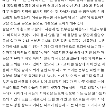
데 올림픽 국립공원에 이러한 열대 지역이 아닌 온대 지역에 우림이
매우 광활한 지역에 펼쳐져 있다는 것 자체가 영화 속 장면처럼 신비
스럽게 느껴졌는데 이곳을 방문한 사람들에게 굳이 설명이 필요하지
않을 정도로 몸으로 눈으로 가슴으로 느끼게 해주었다.
숲은 3개의 층으로 구분되어지는데 맨 윗부분은 아름드리 적삼나무들
이 빼꼭하고 햇빛이 거의 들지 않을 정도의 울창한 숲 중간에 활엽수
들이 있고 맨 아래 부분은 고사리 같은 작은 식물들이 가득했다. 숲은
어디에서도 느낄 수 없는 신기하고 아름다움으로 오감에서 느껴지는
상쾌함에 빠져들 정도였다. 아직 이르지만 가을 숲에서 지친 몸과 마
음을 치유하여 자연 속에서 힐링의 시간을 보냈는데 계절이 바뀌는 시
간을 느끼는 여유가 있어서 좋았다. 그리고 바쁜 일상에 지쳐 있던 마
음이 초록빛 숲과 이끼가 덮인 나무 사이로 보이는 눈부신 파란 하늘
덕분에 행복으로 충만해졌다. 남녀노소가 갈 수 있는 비교적 힘들지
않은 숲길 산책을 하면서 길게 드리워진 이끼가 낀 나무 아래로 눈이
부실정도로 파란 하늘이 잔잔한 냇가에 거울처럼 비취고 있었다. 나무
꼭대기 사이에서 새들의 지저귐을 들으며 걸으면 어느 곳을 보아도 태
초의 자연의 모습 그대로였다. 또한 호 레인 포레스트는 북미에 서식
하는 다양한 종류의 커다란 나무가 많은데 키 큰 나무는 그 아래의 생