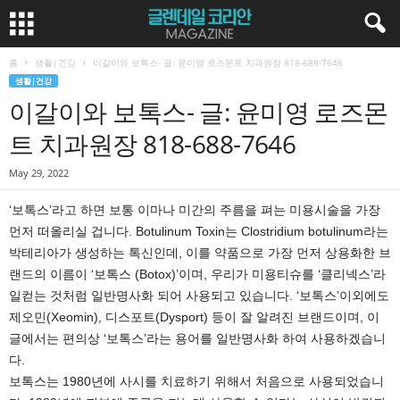
홈
생활|건강
이갈이와 보톡스- 글: 윤미영 로즈몬트 치과원장 818-688-7646
생활|건강
이갈이와 보톡스- 글: 윤미영 로즈몬
트 치과원장 818-688-7646
May 29, 2022
‘보톡스’라고 하면 보통 이마나 미간의 주름을 펴는 미용시술을 가장
먼저 떠올리실 겁니다. Botulinum Toxin는 Clostridium botulinum라는
박테리아가 생성하는 톡신인데, 이를 약품으로 가장 먼저 상용화한 브
랜드의 이름이 ‘보톡스 (Botox)’이며, 우리가 미용티슈를 ‘클리넥스’라
일컫는 것처럼 일반명사화 되어 사용되고 있습니다. ‘보톡스’이외에도
제오민(Xeomin), 디스포트(Dysport) 등이 잘 알려진 브랜드이며, 이
글에서는 편의상 ‘보톡스’라는 용어를 일반명사화 하여 사용하겠습니
다.
보톡스는 1980년에 사시를 치료하기 위해서 처음으로 사용되었습니