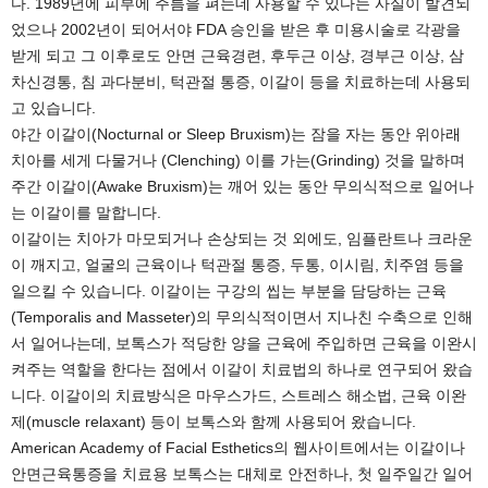
다. 1989년에 피부에 주름을 펴는데 사용할 수 있다는 사실이 발견되
었으나 2002년이 되어서야 FDA 승인을 받은 후 미용시술로 각광을
받게 되고 그 이후로도 안면 근육경련, 후두근 이상, 경부근 이상, 삼
차신경통, 침 과다분비, 턱관절 통증, 이갈이 등을 치료하는데 사용되
고 있습니다.
야간 이갈이(Nocturnal or Sleep Bruxism)는 잠을 자는 동안 위아래
치아를 세게 다물거나 (Clenching) 이를 가는(Grinding) 것을 말하며
주간 이갈이(Awake Bruxism)는 깨어 있는 동안 무의식적으로 일어나
는 이갈이를 말합니다.
이갈이는 치아가 마모되거나 손상되는 것 외에도, 임플란트나 크라운
이 깨지고, 얼굴의 근육이나 턱관절 통증, 두통, 이시림, 치주염 등을
일으킬 수 있습니다. 이갈이는 구강의 씹는 부분을 담당하는 근육
(Temporalis and Masseter)의 무의식적이면서 지나친 수축으로 인해
서 일어나는데, 보톡스가 적당한 양을 근육에 주입하면 근육을 이완시
켜주는 역할을 한다는 점에서 이갈이 치료법의 하나로 연구되어 왔습
니다. 이갈이의 치료방식은 마우스가드, 스트레스 해소법, 근육 이완
제(muscle relaxant) 등이 보톡스와 함께 사용되어 왔습니다.
American Academy of Facial Esthetics의 웹사이트에서는 이갈이나
안면근육통증을 치료용 보톡스는 대체로 안전하나, 첫 일주일간 일어