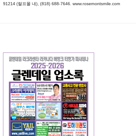
91214 (랄프몰 내), (818) 688-7646. www.rosemontsmile.com