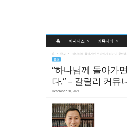
글
홈
비지니스
커뮤니티
렌
데
홈
종교
“하나님께 돌아가면 우리에게 평안이 찾아옵니
일
종교
코
“하나님께 돌아가면
리
안
다.” – 갈릴리 커
매
거
진
December 30, 2021
업
소
록
|
G
l