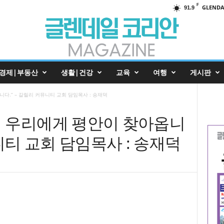
F
GLENDA
91.9
경제|부동산
생활|건강
교육
여행
게시판
다.” – 갈릴리 커뮤니티 교회 담임목사 : 송재덕
 우리에게 평안이 찾아옵니
뮤니티 교회 담임목사 : 송재덕