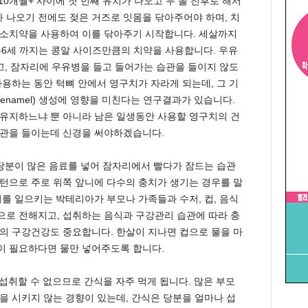
10개월+ 사이에 첫 번째 유치가 나오고 두 돌 전후로 해서
가 나오기 전에도 젖은 거즈로 잇몸을 닦아주어야 하며, 치
불소치약을 사용하여 이를 닦아주기 시작합니다. 세살까지
-6세 까지는 콩알 사이즈만큼의 치약을 사용합니다. 우유
말고, 잠자리에 우유병을 들고 들어가는 습관을 들이지 않도
사용하는 동안 턱뼈 안에서 영구치가 자라게 되는데, 그 기
namel) 생성에 영향을 미친다는 연구결과가 있습니다.
유지하느냐 뿐 아니라 남은 일생동안 사용할 영구치의 건
습관을 들이는데 신경을 써야하겠습니다.
분이 많은 음료를 넣어 잠자리에서 빨다가 잠드는 습관
턴으로 주로 위쪽 앞니에 다수의 충치가 생기는 경우를 말
치를 일으키는 박테리아가 부모나 가족들과 수저, 컵, 음식
로 전해지고, 섭취하는 음식과 구강관리 습관에 따라 충
의 구강건강도 중요합니다. 한살이 지나면 컵으로 물을 마
이 필요하다면 물만 넣어주도록 합니다.
섭취할 수 없으므로 간식을 자주 먹게 됩니다. 많은 부모
을 시키지 않는 경향이 있는데, 간식은 당분을 얼마나 섭