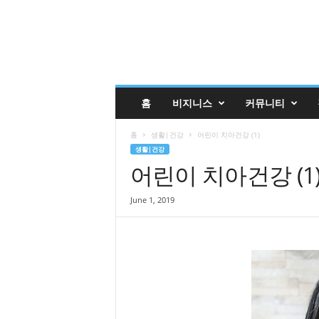
글
홈
비지니스
커뮤니티
렌
데
홈
생활|건강
어린이 치아건강 (1)
일
생활|건강
코
어린이 치아건강 (1
리
안
매
June 1, 2019
거
진
업
소
록
|
G
l