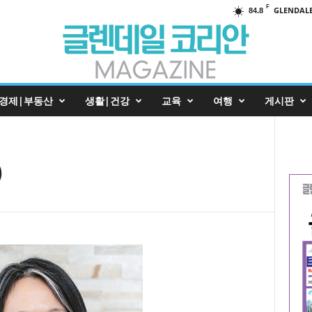
F
GLENDAL
84.8
경제|부동산
생활|건강
교육
여행
게시판
)