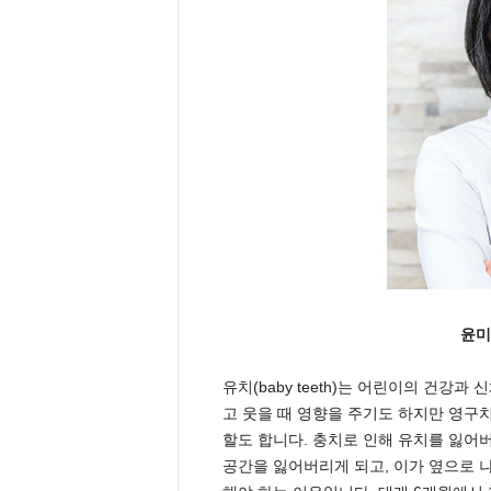
e
n
d
a
l
e
K
o
r
e
a
n
윤미
유치(baby teeth)는 어린이의 건강
고 웃을 때 영향을 주기도 하지만 영구치가 
할도 합니다. 충치로 인해 유치를 잃어
공간을 잃어버리게 되고, 이가 옆으로 