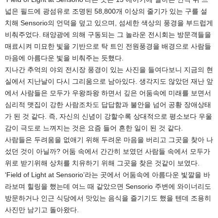
넓은 필드에 광섬유로 조명된 58,800개 이상의 줄기가 있는 구를 설
치해 Sensorio의 언덕을 덮고 있으며, 섬세한 색상의 풍경을 부드럽게
비춰주었다. 태양광에 의해 구동되는 그 놀라운 전시회는 방문객들을
매료시켜 미묘한 빛을 기반으로 탁 트인 전원풍경을 배경으로 사람들
마음에 아름다운 빛을 비춰주는 듯했다.
지나간 추억의 야외 전시장 풍경이 있는 사진을 들여다보니 지금의 현
실에서 지난날이 다시 그리움으로 남아있다. 생각지도 않았던 재난 앞
에서 사람들은 모두가 우왕좌왕 하면서 깊은 어둠속에 미래를 보면서
심리적 맷집이 강한 사람조차도 답답함과 불안을 넘어 공황 장애상태
가 된 것 같다. 즉, 자신의 신념이 강할수록 상대적으로 평소보다 우울
감이 극도로 느껴지는 것은 요즘 들어 흔한 일이 된 것 같다.
사람들은 두려움을 없애기 위해 두려운 마음을 버리고 그곳을 찾아 나
섰던 것이 아닐까? 어둠 속에서 간간히 보였던 사람들 속에서 모두가
위로 받기위해 상처를 치유하기 위해 그곳을 찾은 것같이 보였다.
‘Field of Light at Sensorio’라는 곳에서 어둠속에 아름다운 빛깔을 바
라보며 힐링을 했는데 여느 때 같았으면 Sensorio 주변에 와이너리도
방문하거나 인근 식당에서 맛있는 음식을 즐기기도 했을 텐데 조용히
사진만 남기고 돌아왔다.