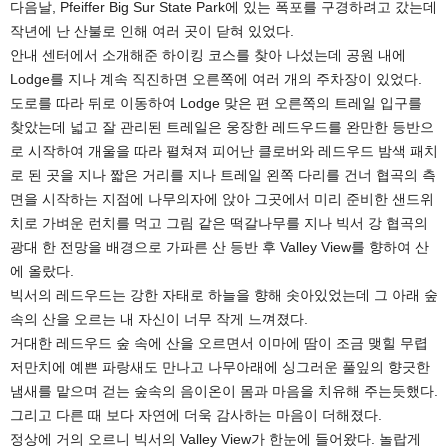
다음날, Pfeiffer Big Sur State Park에 있는 폭포를 구경하려고 갔는데
작년에 난 산불로 인해 여러 곳이 닫혀 있었다.
안내 센터에서 소개해준 하이킹 코스를 찾아 나섰는데 공원 내에
Lodge를 지나 계속 직진하면 오른쪽에 여러 개의 주차장이 있었다.
도로를 따라 뒤로 이동하여 Lodge 맞은 편 오른쪽의 트레일 입구를
찾았는데 넓고 잘 관리된 트레일은 웅장한 레드우드를 완만한 등반으
로 시작하여 개울을 따라 펼쳐져 피어난 클로버와 레드우드 밤색 패치
로 된 곳을 지나 짧은 거리를 지나 트레일 왼쪽 다리를 건너 협곡의 측
면을 시작하는 지점에 나무의자에 앉아 그곳에서 미리 준비한 샌드위
치로 가벼운 런치를 먹고 그림 같은 떡갈나무를 지나 빅서 강 협곡의
광대 한 전망을 배경으로 가파른 산 등반 후 Valley View를 향하여 산
에 올랐다.
빅서의 레드우드는 강한 자태로 하늘을 향해 솟아있었는데 그 아래 숲
속의 산을 오르는 내 자신이 너무 작게 느껴졌다.
거대한 레드우드 숲 속에 산을 오르면서 이마에 땀이 조금 맺힐 무렵
저만치에 예쁜 파랑새도 만나고 나무아래에 싱그러운 풀잎의 향긋한
냄새를 맡으며 걷는 숲속의 음이온이 몸과 마음을 치유해 주는듯했다.
그리고 다른 때 보다 자연에 더욱 감사하는 마음이 더해졌다.
정상에 거의 오르니 빅서의 Valley View가 한눈에 들어왔다. 놀랍게