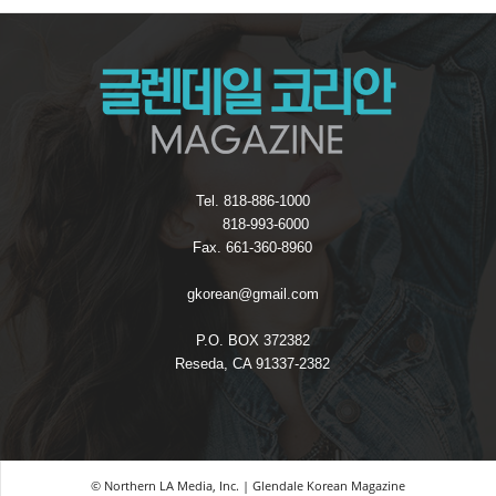
Tel. 818-886-1000
818-993-6000
Fax. 661-360-8960
gkorean@gmail.com
P.O. BOX 372382
Reseda, CA 91337-2382
© Northern LA Media, Inc. | Glendale Korean Magazine