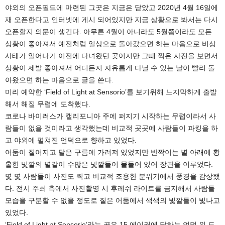
야외의 오픈필드에 마련된 그곳은 지금은 닫았고 2020년 4월 16일에
재 오픈한다고 인터넷에 게시 되어있지만 지금 상황으로 봐서는 다시
오픈할지 의문이 생긴다. 아무튼 4월이 아니라도 5월쯤이라도 모든
상황이 좋아져서 예전처럼 일상으로 돌아갔으면 하는 마음으로 비상
사태가 일어나기 이전에 다녀왔던 곳이지만 그때 찍은 사진을 보면서
상황이 제발 좋아져서 어디든지 자유롭게 다닐 수 있는 날이 빨리 돌
아왔으면 하는 마음으로 글을 쓴다.
미리 예약한 ‘Field of Light at Sensorio’를 보기위해 느지막하게 출발
해서 해질 무렵에 도착했다.
코로나 바이러스가 캘리포니아 주에 퍼지기 시작하는 무렵이라서 사
람들이 없을 것이라고 생각했는데 비교적 곳곳에 사람들이 파킹을 하
고 야외에 펼쳐진 언덕으로 향하고 있었다.
어둠이 짙어지고 달은 구름에 가려져 있었지만 반짝이는 별 아래에 황
홀한 빛깔의 별같이 수많은 빛깔들이 물들어 있어 장관을 이루었다.
몇 몇 사람들이 사진도 찍고 비교적 조용한 분위기에서 풍경을 감상했
다. 전시 주최 측에서 사진촬영 시 후레쉬 라이트를 금지해서 사람들
모습을 구분할 수 없을 정도로 짙은 어둠에서 색색의 빛깔들이 빛나고
있었다.
‘Field of Light at Sensorio’라는 곳은 15 에이커에 달하는 언덕 위 드