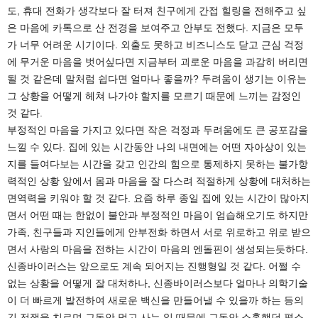
도, 휴대 전화가 생각보다 잘 터져 친구에게 간접 힐링을 전해주고 싶
은 마음에 카톡으로 산 전경을 보여주고 안부도 전했다. 지금은 모두
가 너무 어려운 시기이다. 외출도 못하고 비즈니스도 닫고 근심 걱정
에 무거운 마음을 벗어싶다면 지금부터 괴로운 마음을 과감히 버리면
될 것 같은데 말처럼 쉽다면 얼마나 좋을까? 두려움이 생기는 이유는
그 상황을 어떻게 헤쳐 나가야 할지를 모르기 때문에 느끼는 감정인
것 같다.
부정적인 마음을 가지고 있다면 작은 걱정과 두려움에도 큰 공포감을
느낄 수 있다. 집에 있는 시간동안 나의 내면에는 어떤 자아상이 있는
지를 들여다보는 시간을 갖고 인간의 힘으로 통제하지 못하는 불가항
력적인 상황 앞에서 몸과 마음을 잘 다스려 적절하게 상황에 대처하는
면역력을 키워야 할 것 같다. 요즘 하루 종일 집에 있는 시간이 많아지
면서 어떤 때는 한없이 불안과 부정적인 마음이 엄습해오기도 하지만
가족, 친구들과 지인들에게 안부전화 하면서 서로 위로하고 위로 받으
면서 사랑의 마음을 전하는 시간이 마음의 엔돌핀이 생성되는듯하다.
신종바이러스는 앞으로도 계속 되어지는 진행형일 것 같다. 어쩔 수
없는 상황을 어떻게 잘 대처하나, 신종바이러스보다 얼마나 의학기술
이 더 빠르게 발전하여 새로운 백신을 만들어낼 수 있을까 하는 등의
긴 전쟁을 치르며 그동안 먹고 사는 일 때문에 그동안 소홀했던 평소